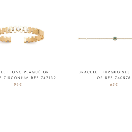
ELET JONC PLAQUÉ OR
BRACELET TURQUOISES
E ZIRCONIUM REF 747132
OR REF 740575
99€
65€