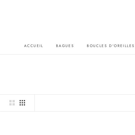
Aller
au
contenu
ACCUEIL
BAGUES
BOUCLES D'OREILLES
ACCUEIL